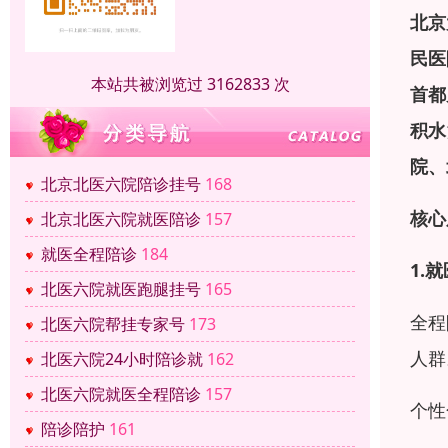
北京
民医
本站共被浏览过 3162833 次
首都
积水
院、
北京北医六院陪诊挂号
168
核心
北京北医六院就医陪诊
157
就医全程陪诊
184
1.
北医六院就医跑腿挂号
165
全程
北医六院帮挂专家号
173
人群
北医六院24小时陪诊就
162
北医六院就医全程陪诊
157
个性
陪诊陪护
161